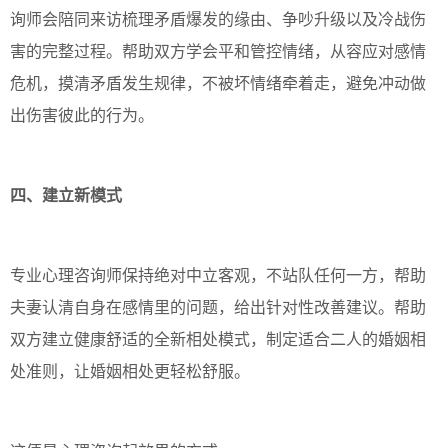
询师会陪同来访梳理矛盾爆发的缘由、争吵升级以及冷战伤
害的完整过程。帮助双方学会平和管控情绪，从容应对感情
危机，摸清矛盾发生规律，不被坏情绪牵着走，避免冲动做
出伤害彼此的行为。
四、建立新模式
专业心理咨询师保持绝对中立客观，不站队任何一方，帮助
夫妻认清自身在感情里的问题，给出针对性改善建议。帮助
双方建立健康舒适的全新相处模式，制定适合二人的婚姻相
处准则，让婚姻相处更轻松舒服。