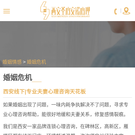


|
婚姻情感
>
婚姻危机
婚姻危机
西安线下|专业夫妻心理咨询天花板
如果婚姻出现了问题，一味内耗争执解决不了问题，寻求专
业心理咨询帮助，能很好地缓和夫妻关系，修复感情裂痕。
我们是西安一家品牌连锁心理咨询，在碑林区，高新区，雁