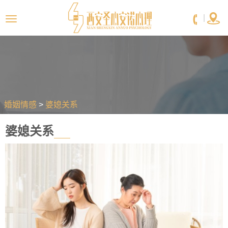


|
婚姻情感
>
婆媳关系
婆媳关系