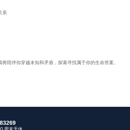
关系
我将陪伴你穿越未知和矛盾，探索寻找属于你的生命答案。
83269
8:00 周末无休