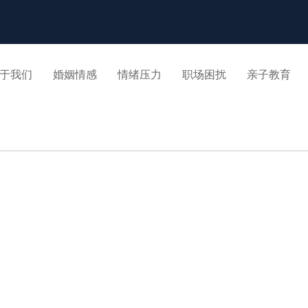
于我们
婚姻情感
情绪压力
职场困扰
亲子教育